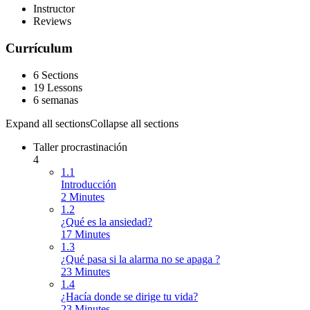
Instructor
Reviews
Currículum
6 Sections
19 Lessons
6 semanas
Expand all sections
Collapse all sections
Taller procrastinación
4
1.1
Introducción
2 Minutes
1.2
¿Qué es la ansiedad?
17 Minutes
1.3
¿Qué pasa si la alarma no se apaga ?
23 Minutes
1.4
¿Hacía donde se dirige tu vida?
23 Minutes