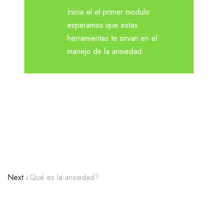
comprometidas
Inicia el el primer modulo.
esperamos que estas
herramientas te sirvan en el
Contacto
manejo de la ansiedad.
Carrera 7c bis # 139 – 18. Bogota, Colombia.
3148131016
contacto@psicologa.co
Next
¿Qué es la ansiedad?
Marketing60.co - 2024