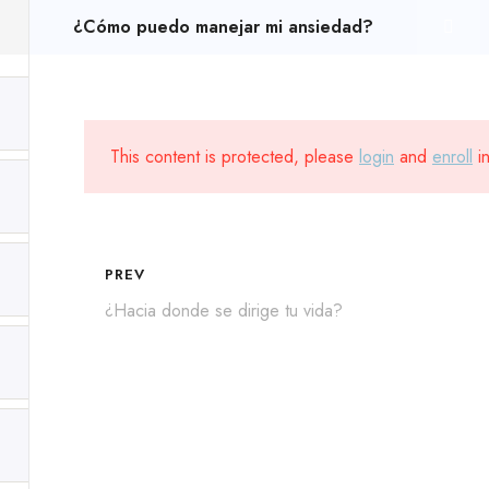
¿Cómo puedo manejar mi ansiedad?
Inicio
Cursos
Nosotros
edo manejar mi 
This content is protected, please
login
and
enroll
in
PREV
¿Hacia donde se dirige tu vida?