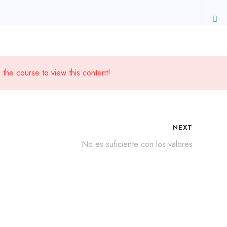
Contacto
Mi perfil
Carrito
ansiedad?
 the course to view this content!
NEXT
No es suficiente con los valores