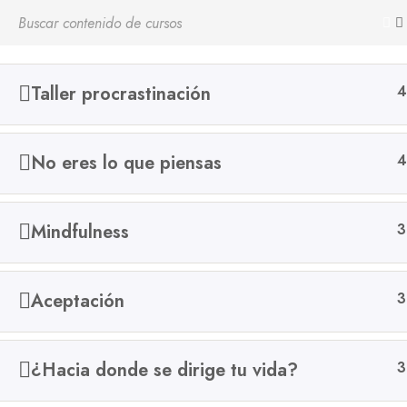
Taller procrastinación
4
¿Cómo pu
No eres lo que piensas
4
Mindfulness
3
Aceptación
3
¿Hacia donde se dirige tu vida?
3