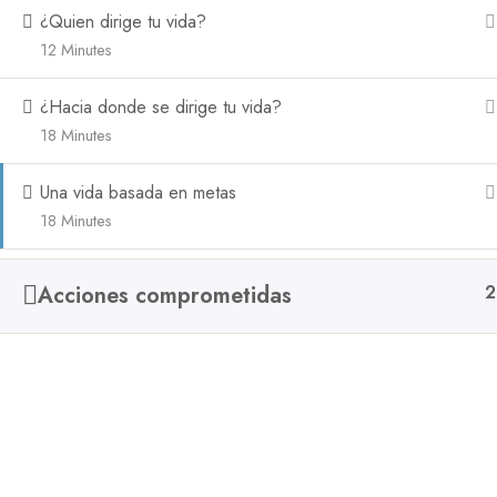
¿Quien dirige tu vida?
12 Minutes
Somos un equipo interdisciplinario de especialistas
en salud mental en Bogotá, con un enfoque basado
¿Hacia donde se dirige tu vida?
en la evidencia.
18 Minutes
Una vida basada en metas
18 Minutes
Acciones comprometidas
2
Marketing60.co - 2024