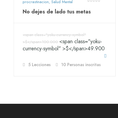
procrastinacion
,
Salud Mental
No dejes de lado tus metas
<span class="yoku-currency-symbol"
<span class="yoku-
>$</span>100.000
currency-symbol" >$</span>49.900
5 Lecciones
10 Personas inscritas