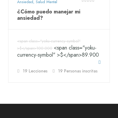
Ansiedad
,
Salud Mental
¿Cómo puedo manejar mi
ansiedad?
<span class="yoku-currency-symbol"
<span class="yoku-
>$</span>100.000
currency-symbol" >$</span>89.900
19 Lecciones
19 Personas inscritas